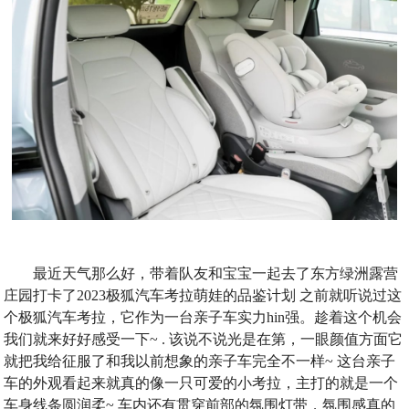
最近天气那么好，带着队友和宝宝一起去了东方绿洲露营
庄园打卡了2023极狐汽车考拉萌娃的品鉴计划 之前就听说过这
个极狐汽车考拉，它作为一台亲子车实力hin强。趁着这个机会
我们就来好好感受一下~ . 该说不说光是在第，一眼颜值方面它
就把我给征服了和我以前想象的亲子车完全不一样~ 这台亲子
车的外观看起来就真的像一只可爱的小考拉，主打的就是一个
车身线条圆润柔~ 车内还有贯穿前部的氛围灯带，氛围感真的