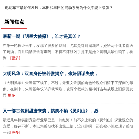
电动车市场如何发展，本田和丰田的混动系统为什么不能上绿牌？
新闻焦点
最新一期《明星大侦探》，谁才是真凶？
在第一轮搜证当中，发现了很多的疑问，尤其是针对鬼花匠，她给两个死者都送
了鸡汤，而且鸡汤没含有毒药，不得不怀疑凶手是不是她？黄明昊最怕鸡了，看
到一
[更多]
大明风华：双喜身份被若微揭穿，张妍阴谋失败，
《大明风华》朱瞻基下线了。不过，朱亚文饰演的角色给观众们留下了深刻的印
象。在剧中，朱瞻基年仅36岁就驾崩，被两个叔叔的精神打击与战场上旧病复发
而
[更多]
又一部古装剧甜蜜来袭，搞笑不输《灵剑山》，必
最近几年搞笑甜宠剧行业早已是一片红海！前不久上映的《灵剑山》深受观众的
喜爱，好评不断，本以为近期找不出第二部，没想到啊，还真被小编发现了近期
一部
[更多]