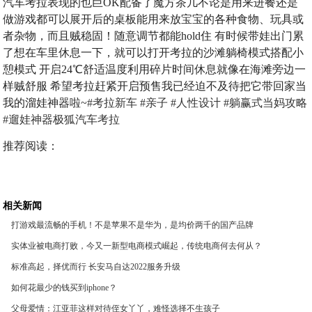
汽车考拉表现的也巨OK配备了魔方茶几不论是用来进餐还是
做游戏都可以展开后的桌板能用来放宝宝的各种食物、玩具或
者杂物，而且贼稳固！随意调节都能hold住 有时候带娃出门累
了想在车里休息一下，就可以打开考拉的沙滩躺椅模式搭配小
憩模式 开启24℃舒适温度利用碎片时间休息就像在海滩旁边一
样贼舒服 希望考拉赶紧开启预售我已经迫不及待把它带回家当
我的溜娃神器啦~
#考拉新车
#亲子
#人性设计
#躺赢式当妈攻略
#遛娃神器极狐汽车考拉
推荐阅读：
相关新闻
打游戏最流畅的手机！不是苹果不是华为，是均价两千的国产品牌
实体业被电商打败，今又一新型电商模式崛起，传统电商何去何从？
标准高起，择优而行 长安马自达2022服务升级
如何花最少的钱买到iphone？
父母爱情：江亚菲这样对待侄女丫丫，难怪选择不生孩子