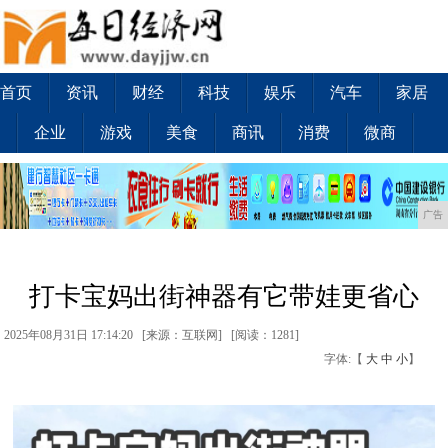
首页
资讯
财经
科技
娱乐
汽车
家居
企业
游戏
美食
商讯
消费
微商
广告
打卡宝妈出街神器有它带娃更省心
2025年08月31日 17:14:20 [来源：互联网] [
阅读：1281
]
字体:【
大
中
小
】