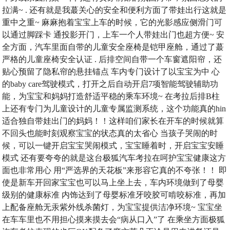
拉满~ . 还有就是我蕞关心的安全和便利方面了带娃出行这就是
重中之重~ 麻麻抱着宝宝上车的时候，它的光影感应侧滑门可
以通过脚踩卡 通投影开门，上车一个人带娃出门也超方便~ 安
全方面，汽车里面自带的儿童安全座椅是铠甲座舱，通过了蕞
严格的儿童座椅安全认证 . 后排空间自带一个车窗遮阳帘，还
贴心预留了隐私帘的悬挂锚点 车内专门设计了以宝宝为中 心
的baby care驾驶模式，打开之后自动开启7项智能驾驶辅助功
能，为宝宝和妈妈打造舒适平稳的乘车环境~ 在考拉后排B柱
上还有专门为儿童设计的儿童专属监测系统，这个功能真的hin
适合独自带娃出门的妈妈！！这样咱们家长在开车的时候就算
不回头也能时刻观察宝宝的状态真的太省心 当孩子哭闹的时
候，可以一键开启宝宝哭闹模式，宝宝睡着时，开启宝宝安睡
模式 还有要夸夸的就是这台极狐汽车考拉在呵护宝宝健康这方
面也非常用心 用“严选界的天花板”来形容它真的不夸张！！ 即
使是新车开回家宝宝也可以马上坐上去，车内环境做到了母婴
级别的健康标准 内饰达到了母婴标准牙咬胶可啃咬标准，再加
上配备座舱无汞紫外线杀菌灯，为宝宝提供洁净环境~ 宝宝坐
在车车里也不用担心摸来摸去会“病从口入”了 在乘坐方面极狐