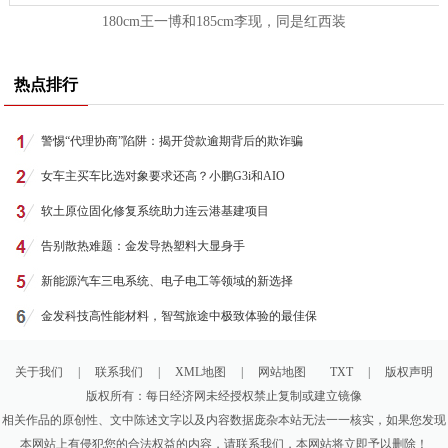
180cm王一博和185cm李现，同是红西装
热点排行
警惕“代理协商”陷阱：揭开贷款逾期背后的欺诈骗
女车主买车比选对象要求还高？小鹏G3i和AIO
软土原位固化修复系统助力连云港基建项目
告别散热难题：金发导热塑料大显身手
新能源汽车三电系统、电子电工等领域的新选择
金发科技高性能材料，智驾旅途中极致体验的最佳保
关于我们
|
联系我们
|
XML地图
|
网站地图
TXT
|
版权声明
版权所有：每日经济网未经授权禁止复制或建立镜像
相关作品的原创性、文中陈述文字以及内容数据庞杂本站无法一一核实，如果您发现
本网站上有侵犯您的合法权益的内容，请联系我们，本网站将立即予以删除！