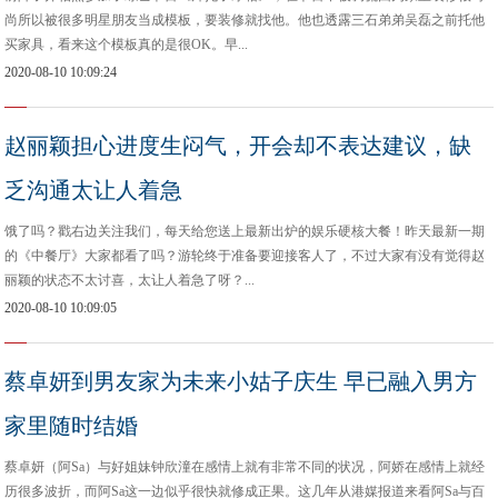
尚所以被很多明星朋友当成模板，要装修就找他。他也透露三石弟弟吴磊之前托他
买家具，看来这个模板真的是很OK。早...
2020-08-10 10:09:24
赵丽颖担心进度生闷气，开会却不表达建议，缺
乏沟通太让人着急
饿了吗？戳右边关注我们，每天给您送上最新出炉的娱乐硬核大餐！昨天最新一期
的《中餐厅》大家都看了吗？游轮终于准备要迎接客人了，不过大家有没有觉得赵
丽颖的状态不太讨喜，太让人着急了呀？...
2020-08-10 10:09:05
蔡卓妍到男友家为未来小姑子庆生 早已融入男方
家里随时结婚
蔡卓妍（阿Sa）与好姐妹钟欣潼在感情上就有非常不同的状况，阿娇在感情上就经
历很多波折，而阿Sa这一边似乎很快就修成正果。这几年从港媒报道来看阿Sa与百