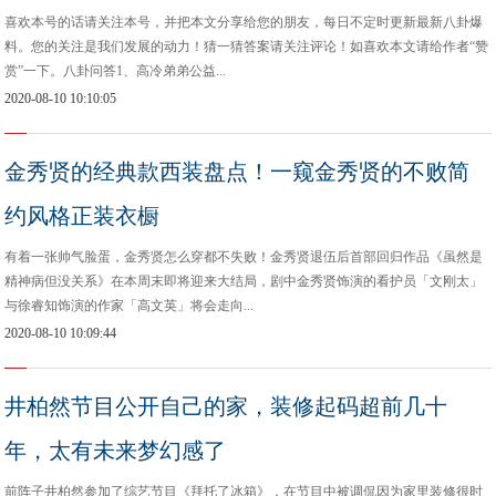
喜欢本号的话请关注本号，并把本文分享给您的朋友，每日不定时更新最新八卦爆
料。您的关注是我们发展的动力！猜一猜答案请关注评论！如喜欢本文请给作者“赞
赏”一下。八卦问答1、高冷弟弟公益...
2020-08-10 10:10:05
金秀贤的经典款西装盘点！一窥金秀贤的不败简
约风格正装衣橱
有着一张帅气脸蛋，金秀贤怎么穿都不失败！金秀贤退伍后首部回归作品《虽然是
精神病但没关系》在本周末即将迎来大结局，剧中金秀贤饰演的看护员「文刚太」
与徐睿知饰演的作家「高文英」将会走向...
2020-08-10 10:09:44
井柏然节目公开自己的家，装修起码超前几十
年，太有未来梦幻感了
前阵子井柏然参加了综艺节目《拜托了冰箱》，在节目中被调侃因为家里装修很时