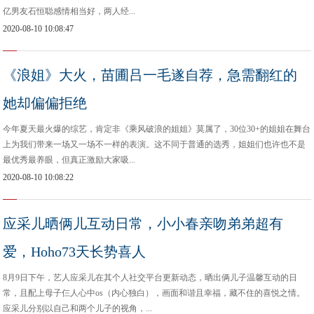
亿男友石恒聪感情相当好，两人经...
2020-08-10 10:08:47
《浪姐》大火，苗圃吕一毛遂自荐，急需翻红的
她却偏偏拒绝
今年夏天最火爆的综艺，肯定非《乘风破浪的姐姐》莫属了，30位30+的姐姐在舞台
上为我们带来一场又一场不一样的表演。这不同于普通的选秀，姐姐们也许也不是
最优秀最养眼，但真正激励大家吸...
2020-08-10 10:08:22
应采儿晒俩儿互动日常，小小春亲吻弟弟超有
爱，Hoho73天长势喜人
8月9日下午，艺人应采儿在其个人社交平台更新动态，晒出俩儿子温馨互动的日
常，且配上母子仨人心中os（内心独白），画面和谐且幸福，藏不住的喜悦之情。
应采儿分别以自己和两个儿子的视角，...