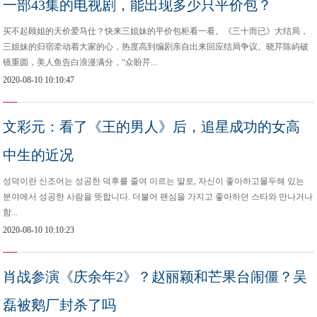
一部43集的电视剧，能出现多少只平价包？
买不起顾姐的天价爱马仕？快来三姐妹的平价包柜看一看。《三十而已》大结局，
三姐妹的归宿牵动着大家的心，热度高到编剧亲自出来回应结局争议。晓芹陈屿破
镜重圆，美人鱼告白浪漫满分，“众盼芹...
2020-08-10 10:10:47
文彩元：看了《王的男人》后，追星成功的女高
中生的近况
성덕이란 신조어는 성공한 덕후를 줄여 이르는 말로, 자신이 좋아하고몰두해 있는
분야에서 성공한 사람을 뜻합니다. 더불어 팬심을 가지고 좋아하던 스타와 만나거나
함...
2020-08-10 10:10:23
肖战参演《庆余年2》？赵丽颖和芒果台闹僵？吴
磊被鹅厂封杀了吗