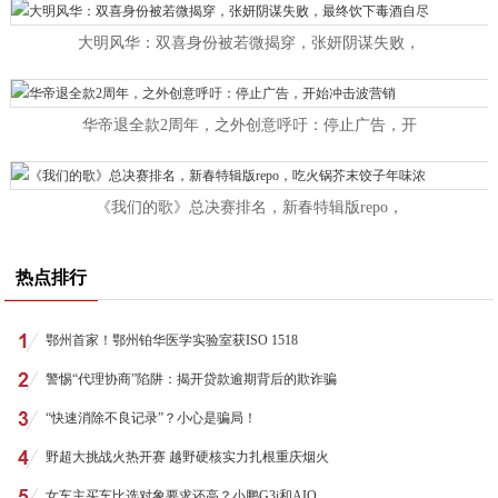
大明风华：双喜身份被若微揭穿，张妍阴谋失败，
华帝退全款2周年，之外创意呼吁：停止广告，开
《我们的歌》总决赛排名，新春特辑版repo，
热点排行
鄂州首家！鄂州铂华医学实验室获ISO 1518
警惕“代理协商”陷阱：揭开贷款逾期背后的欺诈骗
“快速消除不良记录”？小心是骗局！
野超大挑战火热开赛 越野硬核实力扎根重庆烟火
女车主买车比选对象要求还高？小鹏G3i和AIO