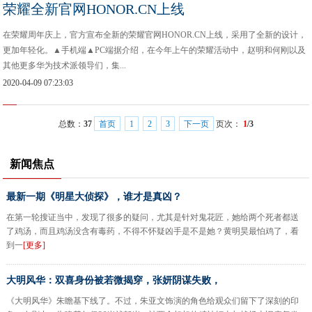
荣耀全新官网HONOR.CN上线
在荣耀周年庆上，官方宣布全新的荣耀官网HONOR.CN上线，采用了全新的设计，
更加年轻化。▲手机端▲PC端据介绍，在今年上午的荣耀活动中，赵明和何刚以及
其他更多华为技术派领导们，集...
2020-04-09 07:23:03
总数：
37
首页
1
2
3
下一页
页次：
1
/3
新闻焦点
最新一期《明星大侦探》，谁才是真凶？
在第一轮搜证当中，发现了很多的疑问，尤其是针对鬼花匠，她给两个死者都送
了鸡汤，而且鸡汤没含有毒药，不得不怀疑凶手是不是她？黄明昊最怕鸡了，看
到一
[更多]
大明风华：双喜身份被若微揭穿，张妍阴谋失败，
《大明风华》朱瞻基下线了。不过，朱亚文饰演的角色给观众们留下了深刻的印