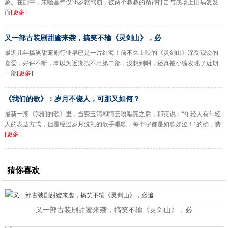
象。在剧中，朱瞻基年仅36岁就驾崩，被两个叔叔的精神打击与战场上旧病复发
而
[更多]
又一部古装剧甜蜜来袭，搞笑不输《灵剑山》，必
最近几年搞笑甜宠剧行业早已是一片红海！前不久上映的《灵剑山》深受观众的
喜爱，好评不断，本以为近期找不出第二部，没想到啊，还真被小编发现了近期
一部
[更多]
《我们的歌》：岁月不饶人，可那又如何？
最新一期《我们的歌》里，当费玉清和阿云嘎唱完之后，那英说：“年轻人有年轻
人的表达方式，但是经过岁月洗礼的歌手唱歌，每个字都是如歌如泣！”的确，费
[更多]
猜你喜欢
又一部古装剧甜蜜来袭，搞笑不输《灵剑山》，必