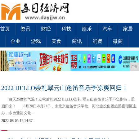
首页
资讯
财经
科技
娱乐
汽车
家居
企业
游戏
美食
商讯
消费
微商
广告
2022 HELLO崇礼翠云山迷笛音乐季凉爽回归！
白天25度的气温！立秋后的2022 HELLO崇礼·翠云山迷笛音乐季不负期待，重
启归来！ 8月20日-8月21日，由北京迷笛音乐学校、河北旅投集团旅游度假区主
办，东台迷笛文化...
2022-08-05 12:14:37