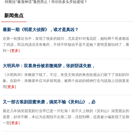
特斯拉“暴涨神话”戛然而止！华尔街多头开始退缩？
新闻焦点
最新一期《明星大侦探》，谁才是真凶？
在第一轮搜证当中，发现了很多的疑问，尤其是针对鬼花匠，她给两个死者都送
了鸡汤，而且鸡汤没含有毒药，不得不怀疑凶手是不是她？黄明昊最怕鸡了，看
到一
[更多]
大明风华：双喜身份被若微揭穿，张妍阴谋失败，
《大明风华》朱瞻基下线了。不过，朱亚文饰演的角色给观众们留下了深刻的印
象。在剧中，朱瞻基年仅36岁就驾崩，被两个叔叔的精神打击与战场上旧病复发
而
[更多]
又一部古装剧甜蜜来袭，搞笑不输《灵剑山》，必
最近几年搞笑甜宠剧行业早已是一片红海！前不久上映的《灵剑山》深受观众的
喜爱，好评不断，本以为近期找不出第二部，没想到啊，还真被小编发现了近期
一部
[更多]