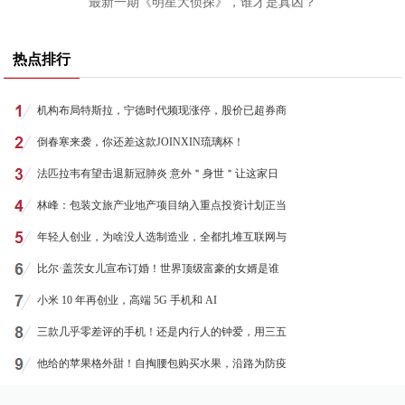
最新一期《明星大侦探》，谁才是真凶？
热点排行
机构布局特斯拉，宁德时代频现涨停，股价已超券商
倒春寒来袭，你还差这款JOINXIN琉璃杯！
法匹拉韦有望击退新冠肺炎 意外＂身世＂让这家日
林峰：包装文旅产业地产项目纳入重点投资计划正当
年轻人创业，为啥没人选制造业，全都扎堆互联网与
比尔·盖茨女儿宣布订婚！世界顶级富豪的女婿是谁
小米 10 年再创业，高端 5G 手机和 AI
三款几乎零差评的手机！还是内行人的钟爱，用三五
他给的苹果格外甜！自掏腰包购买水果，沿路为防疫