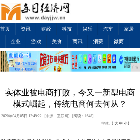
首页
资讯
财经
科技
娱乐
汽车
家居
企业
游戏
美食
商讯
消费
微商
广告
实体业被电商打败，今又一新型电商
模式崛起，传统电商何去何从？
2020年04月05日 12:49:22 [来源：互联网] [
阅读：1648
]
字体:【
大
中
小
】