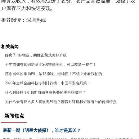
障务农收入，有效地促进了农资、农产品高效流通，减轻了农
户库存压力和快速变现。
推荐阅读：
深圳热线
相关新闻
好房子+好物业，助推正荣式美好升级
十年前拥有这部诺基亚S60智能手机，可以嘚瑟一整年！
怀念当年的华为P9，浓郁德味儿最纯正！不信？来看我拍的！
2020年全球金融科技专利排行榜：中国平安名列第一
什么叫经摔？0-180°自由弯曲折叠的手机很魔性了
为什么会有那么多人喜欢无线电？聊聊对讲机和短波电台的传播特点
新闻焦点
最新一期《明星大侦探》，谁才是真凶？