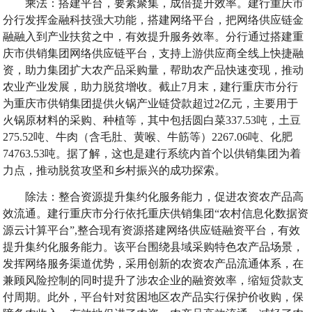
乘法：搭建平台，要素聚集，成倍提升效率。建行重庆市
分行发挥金融科技强大功能，搭建网络平台，把网络供应链金
融融入到产业扶贫之中，有效提升服务效率。分行通过搭建重
庆市供销集团网络供应链平台，支持上游供应商全线上快捷融
资，助力集团扩大农产品采购量，帮助农产品快速变现，推动
农业产业发展，助力脱贫增收。截止7月末，建行重庆市分行
为重庆市供销集团提供火锅产业链贷款超过2亿元，主要用于
火锅原材料的采购、种植等，其中包括圆白菜337.53吨，土豆
275.52吨、牛肉（含毛肚、黄喉、牛筋等）2267.06吨、化肥
74763.53吨。据了解，这也是建行系统内首个以供销集团为着
力点，推动脱贫攻坚和乡村振兴的成功探索。
除法：整合资源提升集约化服务能力，促进农资农产品高
效流通。建行重庆市分行依托重庆供销集团“农村信息化数据资
源云计算平台”,整合现有资源搭建网络供应链融资平台，有效
提升集约化服务能力。该平台围绕县域采购特色农产品场景，
发挥网络服务渠道优势，采用创新的农资农产品流通体系，在
兼顾风险控制的同时提升了涉农企业的融资效率，缩短贷款支
付周期。此外，平台针对贫困地区农产品实行保护价收购，保