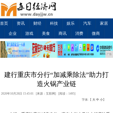
首页
资讯
财经
科技
娱乐
汽车
家居
企业
游戏
美食
商讯
消费
微商
广告
建行重庆市分行“加减乘除法”助力打
造火锅产业链
2020年10月28日 15:45:01 [来源：互联网] [
阅读：1495
]
字体:【
大
中
小
】