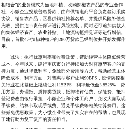
相结合”的业务模式为当地种植、收购辣椒农产品的专业合作
社、小微企业投放普惠贷款，由市供销电商平台负责签订采购
协议、销售农产品，区县供销社推荐名单、并提供风险补偿金
兜底、提供连带责任保证进行风险控制，同时还可追加借款人
的集体经济资产、农业补贴、土地流转抵押见证等进行增信。
目前，首批4户辣椒种植户的280万贷款已经到位并开始发挥作
用。
减法：执行优惠利率和收费政策，帮助经营主体降低经营
成本。今年以来，建行重庆市分行持续加大对普惠型客户的支
持力度，通过降低利率，免除部分费用等方式，帮助经营主体
降低成本。利率方面，对普惠型客户让利90BPS，疫情防控相
关行业在此基础上继续让利115BPS，利率最低至3.8525%；费
用方面，办理抵、质押类贷款，抵押物评估费、保险费、抵押
登记费改由银行承担；小微企业和个体工商户，免收大额取现
手续费、结算卡取现手续费、通兑手续费等相关结算费用。这
些减免优惠政策，为小微企业带去了实实在在的帮助，也展现
了建行助力复工复产的责任担当。