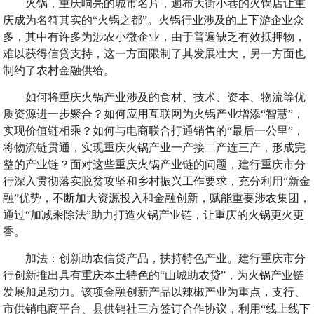
火锅，重庆响亮的城市名片，遍布大街小巷的火锅店让重
庆成为名符其实的“火锅之都”。火锅行业涉及的上下游企业众
多，其中有许多为涉农小微企业，由于普遍缺乏有效抵押物，
难以获得信贷支持，这一方面限制了其发展壮大，另一方面也
制约了农村金融供给。
如何将重庆火锅产业涉及的食材、技术、资本、物流等优
质资源进一步聚合？如何应用互联网为火锅产业增添“智慧”，
实现价值链相乘？如何与电商联合打通销售的“最后一公里”，
将物流链贯通，实现重庆火锅产业一产接二产连三产，形成完
整的产业链？面对这些重庆火锅产业链的问题，建行重庆市分
行深入贯彻落实脱贫攻坚和乡村振兴工作要求，充分利用“新金
融”优势，不断加大资源投入和金融创新，赋能重要涉农集团，
通过“加减乘除法”助力打造火锅产业链，让重庆的火锅更火更
香。
加法：创新助农信贷产品，扶持特色产业。建行重庆市分
行创新推出具有重庆本土特色的“山城助农贷”，为火锅产业链
发展加足动力。该项金融创新产品以辣椒产业为重点，支行、
市供销电商平台、县供销社三方签订合作协议，利用“线上线下