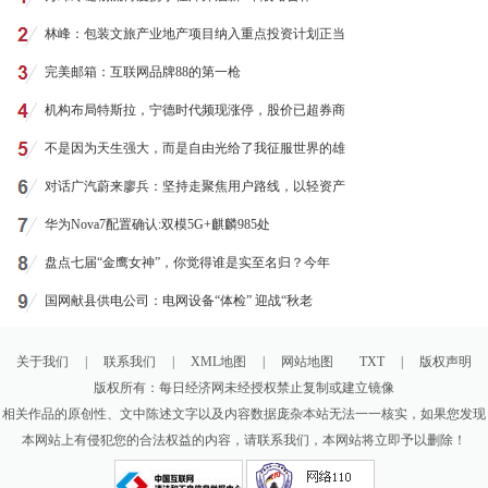
林峰：包装文旅产业地产项目纳入重点投资计划正当
完美邮箱：互联网品牌88的第一枪
机构布局特斯拉，宁德时代频现涨停，股价已超券商
不是因为天生强大，而是自由光给了我征服世界的雄
对话广汽蔚来廖兵：坚持走聚焦用户路线，以轻资产
华为Nova7配置确认:双模5G+麒麟985处
盘点七届“金鹰女神”，你觉得谁是实至名归？今年
国网献县供电公司：电网设备“体检” 迎战“秋老
关于我们
|
联系我们
|
XML地图
|
网站地图
TXT
|
版权声明
版权所有：每日经济网未经授权禁止复制或建立镜像
相关作品的原创性、文中陈述文字以及内容数据庞杂本站无法一一核实，如果您发现
本网站上有侵犯您的合法权益的内容，请联系我们，本网站将立即予以删除！