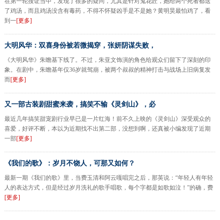
在第一轮搜证当中，发现了很多的疑问，尤其是针对鬼花匠，她给两个死者都送
了鸡汤，而且鸡汤没含有毒药，不得不怀疑凶手是不是她？黄明昊最怕鸡了，看
到一
[更多]
大明风华：双喜身份被若微揭穿，张妍阴谋失败，
《大明风华》朱瞻基下线了。不过，朱亚文饰演的角色给观众们留下了深刻的印
象。在剧中，朱瞻基年仅36岁就驾崩，被两个叔叔的精神打击与战场上旧病复发
而
[更多]
又一部古装剧甜蜜来袭，搞笑不输《灵剑山》，必
最近几年搞笑甜宠剧行业早已是一片红海！前不久上映的《灵剑山》深受观众的
喜爱，好评不断，本以为近期找不出第二部，没想到啊，还真被小编发现了近期
一部
[更多]
《我们的歌》：岁月不饶人，可那又如何？
最新一期《我们的歌》里，当费玉清和阿云嘎唱完之后，那英说：“年轻人有年轻
人的表达方式，但是经过岁月洗礼的歌手唱歌，每个字都是如歌如泣！”的确，费
[更多]