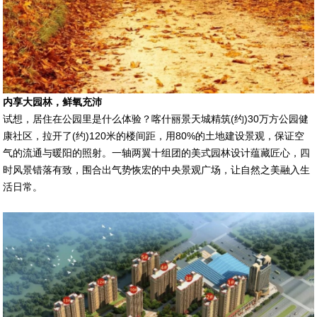
内享大园林，鲜氧充沛
试想，居住在公园里是什么体验？喀什丽景天城精筑(约)30万方公园健
康社区，拉开了(约)120米的楼间距，用80%的土地建设景观，保证空
气的流通与暖阳的照射。一轴两翼十组团的美式园林设计蕴藏匠心，四
时风景错落有致，围合出气势恢宏的中央景观广场，让自然之美融入生
活日常。