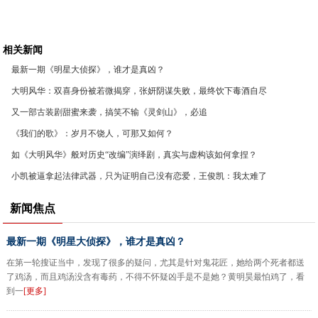
相关新闻
最新一期《明星大侦探》，谁才是真凶？
大明风华：双喜身份被若微揭穿，张妍阴谋失败，最终饮下毒酒自尽
又一部古装剧甜蜜来袭，搞笑不输《灵剑山》，必追
《我们的歌》：岁月不饶人，可那又如何？
如《大明风华》般对历史“改编”演绎剧，真实与虚构该如何拿捏？
小凯被逼拿起法律武器，只为证明自己没有恋爱，王俊凯：我太难了
新闻焦点
最新一期《明星大侦探》，谁才是真凶？
在第一轮搜证当中，发现了很多的疑问，尤其是针对鬼花匠，她给两个死者都送
了鸡汤，而且鸡汤没含有毒药，不得不怀疑凶手是不是她？黄明昊最怕鸡了，看
到一
[更多]