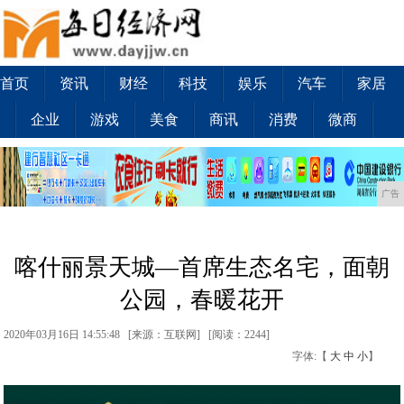
首页
资讯
财经
科技
娱乐
汽车
家居
企业
游戏
美食
商讯
消费
微商
广告
喀什丽景天城—首席生态名宅，面朝
公园，春暖花开
2020年03月16日 14:55:48 [来源：互联网] [
阅读：2244
]
字体:【
大
中
小
】