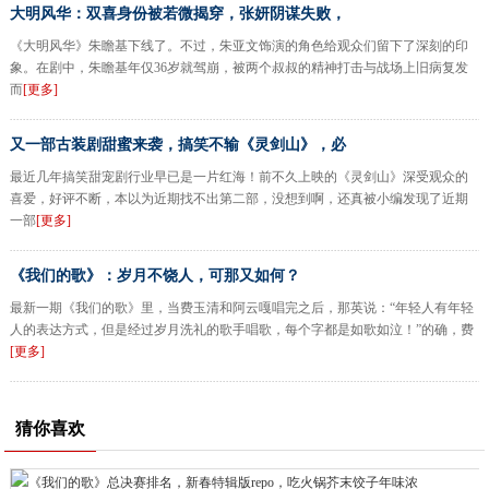
大明风华：双喜身份被若微揭穿，张妍阴谋失败，
《大明风华》朱瞻基下线了。不过，朱亚文饰演的角色给观众们留下了深刻的印
象。在剧中，朱瞻基年仅36岁就驾崩，被两个叔叔的精神打击与战场上旧病复发
而
[更多]
又一部古装剧甜蜜来袭，搞笑不输《灵剑山》，必
最近几年搞笑甜宠剧行业早已是一片红海！前不久上映的《灵剑山》深受观众的
喜爱，好评不断，本以为近期找不出第二部，没想到啊，还真被小编发现了近期
一部
[更多]
《我们的歌》：岁月不饶人，可那又如何？
最新一期《我们的歌》里，当费玉清和阿云嘎唱完之后，那英说：“年轻人有年轻
人的表达方式，但是经过岁月洗礼的歌手唱歌，每个字都是如歌如泣！”的确，费
[更多]
猜你喜欢