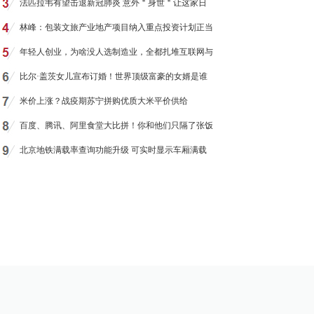
法匹拉韦有望击退新冠肺炎 意外＂身世＂让这家日
林峰：包装文旅产业地产项目纳入重点投资计划正当
年轻人创业，为啥没人选制造业，全都扎堆互联网与
比尔·盖茨女儿宣布订婚！世界顶级富豪的女婿是谁
米价上涨？战疫期苏宁拼购优质大米平价供给
百度、腾讯、阿里食堂大比拼！你和他们只隔了张饭
北京地铁满载率查询功能升级 可实时显示车厢满载