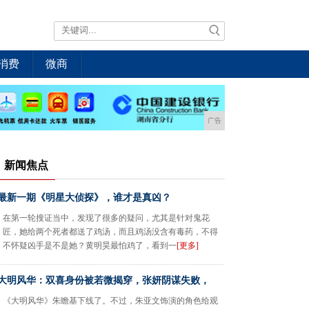
消费
微商
广告
新闻焦点
最新一期《明星大侦探》，谁才是真凶？
在第一轮搜证当中，发现了很多的疑问，尤其是针对鬼花
匠，她给两个死者都送了鸡汤，而且鸡汤没含有毒药，不得
不怀疑凶手是不是她？黄明昊最怕鸡了，看到一
[更多]
大明风华：双喜身份被若微揭穿，张妍阴谋失败，
《大明风华》朱瞻基下线了。不过，朱亚文饰演的角色给观