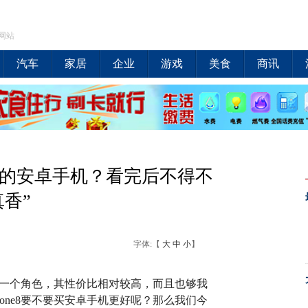
网站
汽车
家居
企业
游戏
美食
商讯
档次的安卓手机？看完后不得不
真香”
字体:【
大
中
小
】
8这一个角色，其性价比相对较高，而且也够我
one8要不要买安卓手机更好呢？那么我们今