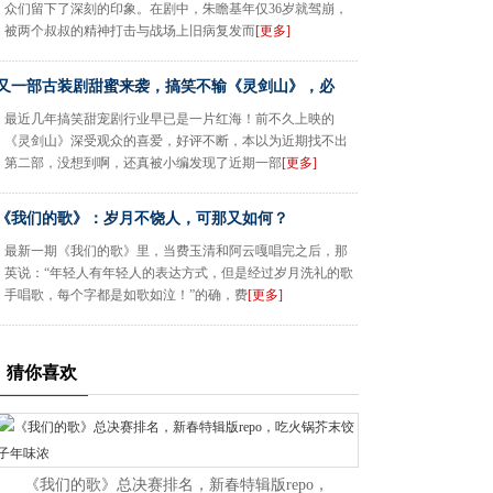
众们留下了深刻的印象。在剧中，朱瞻基年仅36岁就驾崩，
被两个叔叔的精神打击与战场上旧病复发而
[更多]
又一部古装剧甜蜜来袭，搞笑不输《灵剑山》，必
最近几年搞笑甜宠剧行业早已是一片红海！前不久上映的
《灵剑山》深受观众的喜爱，好评不断，本以为近期找不出
第二部，没想到啊，还真被小编发现了近期一部
[更多]
《我们的歌》：岁月不饶人，可那又如何？
最新一期《我们的歌》里，当费玉清和阿云嘎唱完之后，那
英说：“年轻人有年轻人的表达方式，但是经过岁月洗礼的歌
手唱歌，每个字都是如歌如泣！”的确，费
[更多]
猜你喜欢
《我们的歌》总决赛排名，新春特辑版repo，