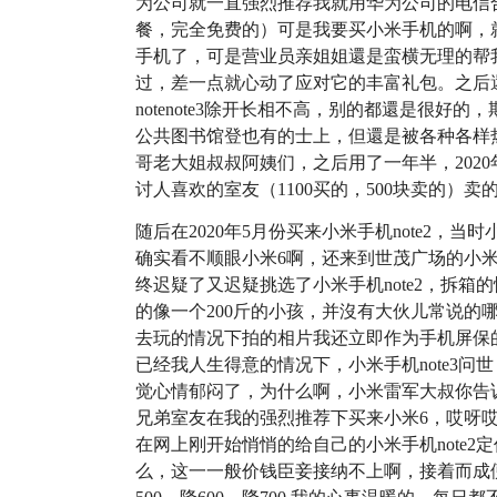
为公司就一直强烈推荐我就用华为公司的电信
餐，完全免费的）可是我要买小米手机的啊，
手机了，可是营业员亲姐姐還是蛮横无理的帮
过，差一点就心动了应对它的丰富礼包。之后還是
notenote3除开长相不高，别的都還是很
公共图书馆登也有的士上，但還是被各种各样
哥老大姐叔叔阿姨们，之后用了一年半，202
讨人喜欢的室友（1100买的，500块卖的）
随后在2020年5月份买来小米手机note2，
确实看不顺眼小米6啊，还来到世茂广场的小米旗
终迟疑了又迟疑挑选了小米手机note2，拆
的像一个200斤的小孩，并沒有大伙儿常说的
去玩的情况下拍的相片我还立即作为手机屏保
已经我人生得意的情况下，小米手机note3问世
觉心情郁闷了，为什么啊，小米雷军大叔你告
兄弟室友在我的强烈推荐下买来小米6，哎呀
在网上刚开始悄悄的给自己的小米手机note2定
么，这一一般价钱臣妾接纳不上啊，接着而成便是