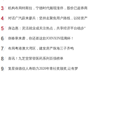
机构布局特斯拉，宁德时代频现涨停，股价已超券商
对话广汽蔚来廖兵：坚持走聚焦用户路线，以轻资产
身边惠：灵活就业成关注热点，共享经济平台稳步“
倒春寒来袭，你还差这款JOINXIN琉璃杯！
布局粤港澳大湾区，建发房产珠海三子齐鸣
喜讯！九芝堂荣登医药系列百强榜单
复星保德信人寿助力2020年青社奖颁奖,让有梦