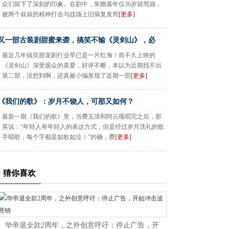
众们留下了深刻的印象。在剧中，朱瞻基年仅36岁就驾崩，
被两个叔叔的精神打击与战场上旧病复发而
[更多]
又一部古装剧甜蜜来袭，搞笑不输《灵剑山》，必
最近几年搞笑甜宠剧行业早已是一片红海！前不久上映的
《灵剑山》深受观众的喜爱，好评不断，本以为近期找不出
第二部，没想到啊，还真被小编发现了近期一部
[更多]
《我们的歌》：岁月不饶人，可那又如何？
最新一期《我们的歌》里，当费玉清和阿云嘎唱完之后，那
英说：“年轻人有年轻人的表达方式，但是经过岁月洗礼的歌
手唱歌，每个字都是如歌如泣！”的确，费
[更多]
猜你喜欢
华帝退全款2周年，之外创意呼吁：停止广告，开