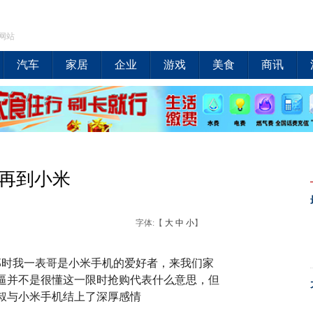
网站
汽车
家居
企业
游戏
美食
商讯
e2再到小米
字体:【
大
中
小
】
那时我一表哥是小米手机的爱好者，来我们家
逼并不是很懂这一限时抢购代表什么意思，但
叔与小米手机结上了深厚感情