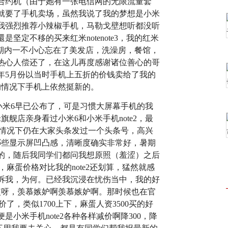
合约机（由于她有一张电信网的无限流量套
就要了手机卖场，虽然我说了我的梦想是小米
我强烈推荐小辣椒手机，马勒戈壁想听都没听
坚定不移的买来红米notenote3，我的红米
好的，期内一不小心忘在了美发店，洗澡房，餐馆，
热心人偿还了，在这儿再度感谢诸位善心的哥
0年5月份以当时手机上五折的价钱卖给了我的
卖的情况下手机上依然挺新的。
当时小米6早已公布了，可是习惯大屏幕手机的我
舰店亲身看过小米6和小米手机note2，最
箱的情况下仍在大家头条发过一个头条号，高兴
哪些显示屏凹凸感，清晰度确实非常好，暑期
的，随后我同学们都问我想原照（羞涩）之后
，麻蛋价格对比我的note2还划算，猛然就感
诉我，为何。已经我沉浸在忧伤当中，我的好
哎呀，羡慕嫉妒啊羡慕嫉妒啊。那时候也在官
价了，类似1700上下，麻蛋人资3500买的好
小米手机note2各种各样减价啊降300，降