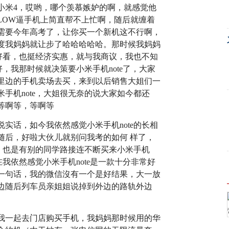
小米4，哎哟，哪个羡慕嫉妒的啊，就感觉他
LOW逼手机上简直帮不上忙啊，随后就缠着
需要今年高考了，让你买一个新机这不行啊，
度我妈妈就让步了哈哈哈哈哈。那时候我妈妈
很好看，也挺经济实惠，就与我商议，我也不知
好，我那时候就决策要小米手机note了，大家
里边的手机卖场去买，来到以后销售大姐们一
手机note，大姐很无奈的说大家如今都还
等啊等，等啊等
实话，如今我依然感觉小米手机note的长相
随后，好啦大伙儿就别问我考的如何 样了，
的，也是有别的同学路接连不断买来小米手机
在我依然感觉小米手机note是一款十分非常好
一句话，我的微信沒有一个是好结果，大一放
边随后列车员亲姐姐说掉到外边的路轨外边
我一起去门店购买手机，我妈妈那时候用的华