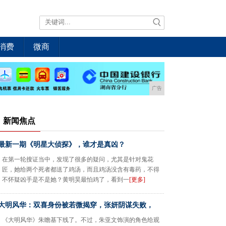
消费
微商
广告
新闻焦点
最新一期《明星大侦探》，谁才是真凶？
在第一轮搜证当中，发现了很多的疑问，尤其是针对鬼花
匠，她给两个死者都送了鸡汤，而且鸡汤没含有毒药，不得
不怀疑凶手是不是她？黄明昊最怕鸡了，看到一
[更多]
大明风华：双喜身份被若微揭穿，张妍阴谋失败，
《大明风华》朱瞻基下线了。不过，朱亚文饰演的角色给观