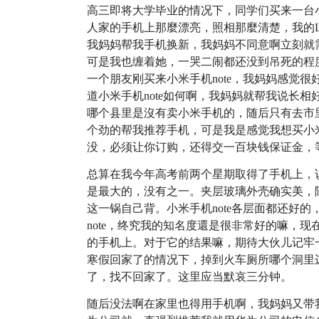
高三即将大学毕业的情况下，同学们买来一台
人家的手机上那麼漂亮，照相那麼清楚，我的
我妈妈帮我手机换新，我妈妈不同意啊立刻就
可是我也缠着她，一哭二闹都还没到吊死的程
一个朋友刚买来小米手机note，我妈妈感觉
道小米手机note如何啊，我妈妈就帮我说长相
哪个县里是沒有卖小米手机的，随后只有去市
个劲的帮我推荐手机，可是我是感觉我想买小米
没，必须让你订购，还得交一百块钱保证金，
总算在我今年高考前两个星期取得了手机上，说
是最大的，没有之一。夹层玻璃外壳确实美，
这一锅自己背。小米手机note各层面都还好
note，终究我的知名度還是很非常好的嘛，现
的手机上。对于它的结果嘛，期待大伙儿记牢
寒假回家了的情况下，掉到火车厕所哪个洞里
了，找不回家了。这里应当默哀三分钟。
随后没法啊在家里也得用手机啊，我妈妈又带