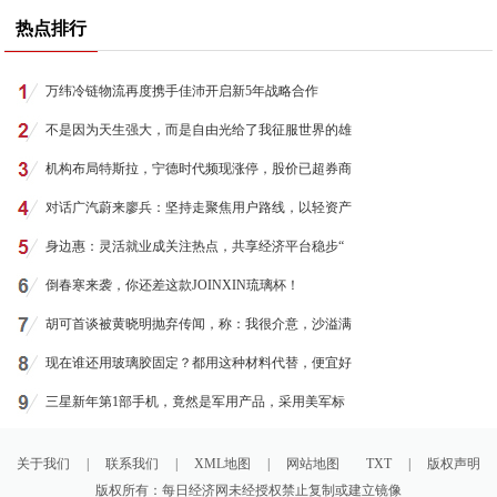
热点排行
万纬冷链物流再度携手佳沛开启新5年战略合作
不是因为天生强大，而是自由光给了我征服世界的雄
机构布局特斯拉，宁德时代频现涨停，股价已超券商
对话广汽蔚来廖兵：坚持走聚焦用户路线，以轻资产
身边惠：灵活就业成关注热点，共享经济平台稳步“
倒春寒来袭，你还差这款JOINXIN琉璃杯！
胡可首谈被黄晓明抛弃传闻，称：我很介意，沙溢满
现在谁还用玻璃胶固定？都用这种材料代替，便宜好
三星新年第1部手机，竟然是军用产品，采用美军标
关于我们
|
联系我们
|
XML地图
|
网站地图
TXT
|
版权声明
版权所有：每日经济网未经授权禁止复制或建立镜像