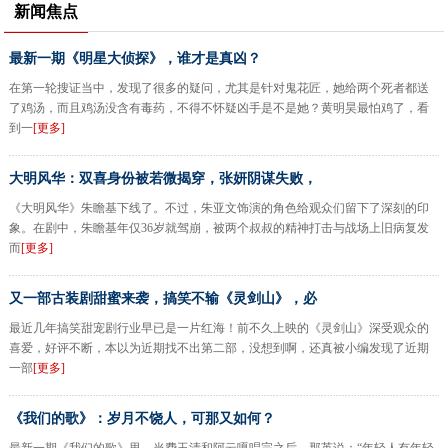
新闻焦点
最新一期《明星大侦探》，谁才是真凶？
在第一轮搜证当中，发现了很多的疑问，尤其是针对鬼花匠，她给两个死者都送
了鸡汤，而且鸡汤没含有毒药，不得不怀疑凶手是不是她？黄明昊最怕鸡了，看
到一
[更多]
大明风华：双喜身份被若微揭穿，张妍阴谋失败，
《大明风华》朱瞻基下线了。不过，朱亚文饰演的角色给观众们留下了深刻的印
象。在剧中，朱瞻基年仅36岁就驾崩，被两个叔叔的精神打击与战场上旧病复发
而
[更多]
又一部古装剧甜蜜来袭，搞笑不输《灵剑山》，必
最近几年搞笑甜宠剧行业早已是一片红海！前不久上映的《灵剑山》深受观众的
喜爱，好评不断，本以为近期找不出第二部，没想到啊，还真被小编发现了近期
一部
[更多]
《我们的歌》：岁月不饶人，可那又如何？