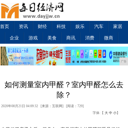
首页
资讯
财经
科技
娱乐
汽车
家居
企业
游戏
美食
商讯
消费
微商
广告
如何测量室内甲醛？室内甲醛怎么去
除？
2020年08月21日 04:09:32 [来源：互联网] [
阅读：729
]
字体:【
大
中
小
】