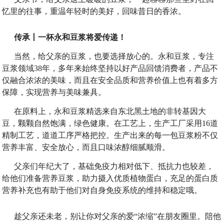
忆里的往事，重温年轻时的美好，回味昔日的香浓。
传承丨一杯永和豆浆将爱传递！
当然，给父亲的豆浆，也要选择放心的。永和豆浆，专注
豆浆领域
38年，多年来始终坚持以好产品回馈消费者，产品不
仅融合浓浓的美味，而且在安全品质和营养价值上也有着多方
保障，实现营养与美味兼具。
在原料上，永和豆浆精选来自东北黑土地的非转基因大
豆，颗颗自然饱满，绿色健康。在工艺上，生产工厂采用
16道
精制工艺，道道工序严格把控。生产出来的每一包豆浆粉不仅
营养丰富、安全放心，而且口味浓醇细腻顺滑。
父亲们年纪大了，基础免疫力相对低下、抵抗力也较差，
给他们准备营养豆浆，助力摄入优质植物蛋白，
充足的蛋白质
营养补充也有助于
他们
对自身免疫系统的维持和稳定
哦
。
趁父亲还未老，别让你对父亲的爱
“浓缩”在朋友圈里。陪他