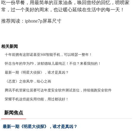
吃一份早餐，用最简单的豆浆油条，唤回曾经的回忆，唠唠家
常，过一个美好的周末，也让暖心延续在生活中的每一天！
推荐阅读：
iphone7p屏幕尺寸
相关新闻
十年前拥有这部诺基亚S60智能手机，可以嘚瑟一整年！
怀念当年的华为P9，浓郁德味儿最纯正！不信？来看我拍的！
最新一期《明星大侦探》，谁才是真凶？
《态度》之徐凤华，绘心之画
腾讯手机管家位居赛可达年度安全软件测试首位，持续领跑安全软件
行业
荣耀手机这些超实用功能，用过都说好！
新闻焦点
最新一期《明星大侦探》，谁才是真凶？