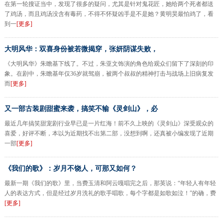
在第一轮搜证当中，发现了很多的疑问，尤其是针对鬼花匠，她给两个死者都送
了鸡汤，而且鸡汤没含有毒药，不得不怀疑凶手是不是她？黄明昊最怕鸡了，看
到一
[更多]
大明风华：双喜身份被若微揭穿，张妍阴谋失败，
《大明风华》朱瞻基下线了。不过，朱亚文饰演的角色给观众们留下了深刻的印
象。在剧中，朱瞻基年仅36岁就驾崩，被两个叔叔的精神打击与战场上旧病复发
而
[更多]
又一部古装剧甜蜜来袭，搞笑不输《灵剑山》，必
最近几年搞笑甜宠剧行业早已是一片红海！前不久上映的《灵剑山》深受观众的
喜爱，好评不断，本以为近期找不出第二部，没想到啊，还真被小编发现了近期
一部
[更多]
《我们的歌》：岁月不饶人，可那又如何？
最新一期《我们的歌》里，当费玉清和阿云嘎唱完之后，那英说：“年轻人有年轻
人的表达方式，但是经过岁月洗礼的歌手唱歌，每个字都是如歌如泣！”的确，费
[更多]