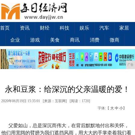
首页
资讯
财经
科技
娱乐
汽车
家居
企业
游戏
美食
商讯
消费
微商
广告
永和豆浆：给深沉的父亲温暖的爱！
2020年06月19日 15:35:01 [来源：互联网] [
阅读：1720
]
字体:【
大
中
小
】
父爱如山，总是深沉而伟大，在背后默默地付出和关怀，
他们用宽阔的臂膀为我们遮挡风雨，用大大的手掌牵着我们看