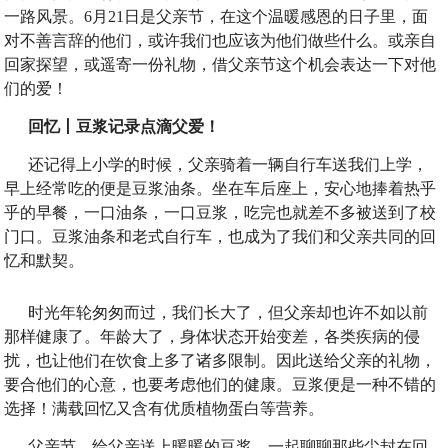
一路风景。
6月21日是父亲节，在这个温暖感恩的日子里，面
对不善言辞的他们，或许我们也应该为他们做些什么。或亲自
回家探望，或遥寄一份礼物，借父亲节这个机会表达一下对他
们的爱！
回忆丨豆浆记录点滴父爱！
还记得上小学的时候，父亲骑着一辆自行车送我们上学，
早上经常吃的便是豆浆油条。坐在车后座上，安心地捧着热乎
乎的早餐，一口油条，一口豆浆，吃完也就差不多被送到了校
门口。豆浆油条和老式自行车，也成为了我们和父亲共同的回
忆和默契。
时光年轮匆匆而过，我们长大了，但父亲却也许不如以前
那样健康了。年龄大了，身体状态开始变差，各类疾病的侵
扰，也让他们在饮食上多了诸多限制。因此送给父亲的礼物，
要合他们的心意，也要考虑他们的健康。豆浆便是一种不错的
选择！满载回忆又含有优质植物蛋白等营养。
父亲节，给父亲送上暖暖的豆浆，一起聊聊那些尘封在回