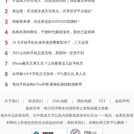
不是因为天生强大，而是自由光给了我征服世界的雄
身边惠：灵活就业成关注热点，共享经济平台稳步“
倒春寒来袭，你还差这款JOINXIN琉璃杯！
机构布局特斯拉，宁德时代频现涨停，股价已超券商
10 月开始手机长途和漫游费要取消了，三大运营
为什么你的手机总是没电，原因你一定想不到
iPhone戴壳又厚又丑？让你看看这几款手机壳
全球最小6寸手机正式发布：91%屏占比 美人尖
海信手机金刚4 Pro评测 硬核机身续航很耐用
关于我们
|
联系我们
|
XML地图
|
网站地图
TXT
|
版权声明
版权所有：每日经济网未经授权禁止复制或建立镜像
相关作品的原创性、文中陈述文字以及内容数据庞杂本站无法一一核实，如果您发现
本网站上有侵犯您的合法权益的内容，请联系我们，本网站将立即予以删除！