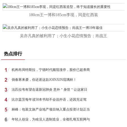
180cm王一博和185cm李现，同是红西装
吴亦凡真的被利用了；小生小花恋情预告；肖战王
热点排行
机构布局特斯拉，宁德时代频现涨停，股价已超券商
倒春寒来袭，你还差这款JOINXIN琉璃杯！
法匹拉韦有望击退新冠肺炎 意外＂身世＂让这家日
比尔盖茨每年读50本书却不会说外语，还因无证驾
林峰：包装文旅产业地产项目纳入重点投资计划正当
年轻人创业，为啥没人选制造业，全都扎堆互联网与