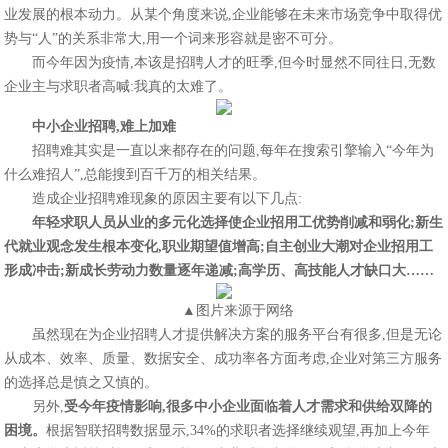
业发展的根本动力。从某个角度来说,企业能够在未来市场竞争中取得优
势与“人”的关系非常大,用一个词来形容就是密不可分。
而今年因为疫情,本该是招聘人才的旺季,但今时显然不同往日,无数
企业主与求职者高喊:我真的太难了。
中小企业招聘,难上加难
招聘难其实是一直以来都存在的问题,每年在搜索引擎输入“今年为
什么难招人”,总能搜到百千万的相关结果。
造成企业招聘难现象的原因主要有以下几点:
年轻求职人员从业的多元化选择使企业招用工优势削减和弱化
;
新生
代就业观念发生根本变化,职业期望值增高
;
自主创业大潮对企业招用工
形成冲击
;
新成长劳动力数量逐年递减
;
高学历、高技能人才缺口大
……
▲图片来源于网络
虽然现在为企业招聘人才提供解决方案的服务平台有很多,但是无论
从成本、效率、质量、数据安全、成功率各方面考虑,企业对第三方服务
的选择总是慎之又慎的。
另外,
受
今年
疫情影响,很多中小
企业面临着人才需求和供给双降的
困境
。
根据智联招聘数据显示,34%的求职者选择继续观望,再加上今年