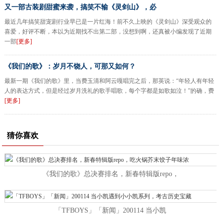
又一部古装剧甜蜜来袭，搞笑不输《灵剑山》，必
最近几年搞笑甜宠剧行业早已是一片红海！前不久上映的《灵剑山》深受观众的
喜爱，好评不断，本以为近期找不出第二部，没想到啊，还真被小编发现了近期
一部
[更多]
《我们的歌》：岁月不饶人，可那又如何？
最新一期《我们的歌》里，当费玉清和阿云嘎唱完之后，那英说：“年轻人有年轻
人的表达方式，但是经过岁月洗礼的歌手唱歌，每个字都是如歌如泣！”的确，费
[更多]
猜你喜欢
《我们的歌》总决赛排名，新春特辑版repo，
「TFBOYS」「新闻」200114 当小凯