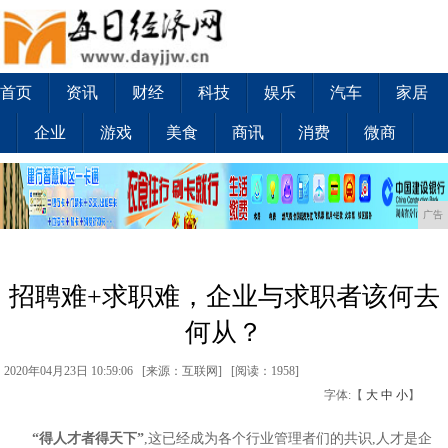
首页
资讯
财经
科技
娱乐
汽车
家居
企业
游戏
美食
商讯
消费
微商
广告
招聘难+求职难，企业与求职者该何去
何从？
2020年04月23日 10:59:06 [来源：互联网] [
阅读：1958
]
字体:【
大
中
小
】
“得人才者
得
天下”
,这已经成为各个行业管理者们的共识,人才是企