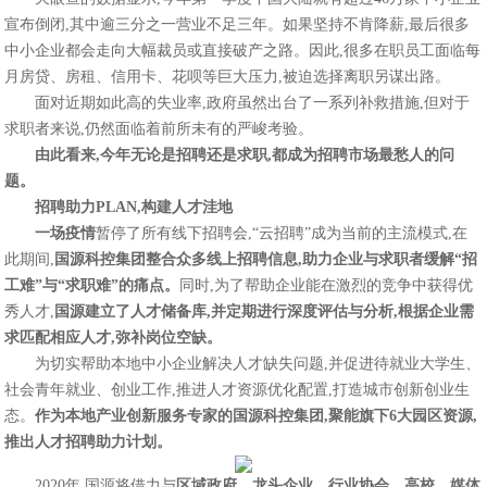
宣布倒闭,其中逾三分之一营业不足三年。如果坚持不肯降薪,最后很多
中小企业都会走向大幅裁员或直接破产之路。因此,很多在职员工面临每
月房贷、房租、信用卡、花呗等巨大压力,被迫选择离职另谋出路。
面对近期如此高的失业率,政府虽然出台了一系列补救措施,但对于
求职者来说,仍然面临着前所未有的严峻考验。
由此看来,今年无论是招聘还是求职,都成为招聘市场最愁人的
问
题
。
招聘助力PLAN,构建人才洼地
一场疫情
暂停了所有线下招聘会,“云招聘”成为当前的主流模式,在
此期间,
国
源
科控集团
整合众多线
上招聘信息,助力企业与求职者缓解“招
工难”与“求职难”的痛点。
同时,为了帮助企业能在激烈的竞争中获得优
秀人才,
国源
建立了人才储备库,并定期进行
深度
评估与分析,根据企业需
求匹配相应人才,弥补岗位空缺。
为切实帮助本地中小企业解决人才缺失问题,并促进待就业大学生、
社会青年就业、创业工作,推进人才资源优化配置,打造城市创新创业生
态。
作为本地产业创新服务专家的国源科控集团,聚能旗下6大园区资源,
推出人才招聘助力计划。
2020年,国源将借力与
区域政府、龙头企业、行业协会、高校、媒体