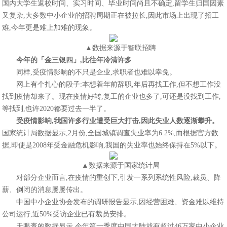
国内大学生返校时间、实习时间、毕业时间尚且不确定,留学生归国因素
又复杂,大多数中小企业的招聘周期正在被拉长,因此市场上出现了招工
难,今年更是难上加难的现象。
▲数据来源于智联招聘
今年的「金三银四」,比往年冷清许多
同样,受疫情影响的不只是企业,求职者也难以幸免。
网上有个扎心的段子:本想着年前辞职,年后再找工作,但不想工作没
找到疫情却来了。现在疫情好转,复工的企业也多了,可还是没找到工作,
等找到,也许2020都要过去一半了。
受疫情影响,我国许多行业遭受巨大打击,因此失业人数逐渐攀升。
国家统计局数据显示,2月份,全国城镇调查失业率为6.2%,而根据官方数
据,即使是2008年受金融危机影响,我国的失业率也始终保持在5%以下。
▲数据来源于国家统计局
对部分企业而言,在疫情的重创下,引发一系列系统性风险,裁员、降
薪、倒闭的消息屡屡传出。
中国中小企业协会发布的调研报告显示,因经营困难、资金难以维持
公司运行,近50%受访企业已有裁员安排。
天眼查的数据显示,今年第一季度中国大陆就有超过46万家中小企业