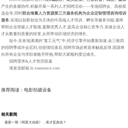
产生的多频协作,积极开展一系列人才招聘活动——专场招聘会、高校双
选会等,同时
联合海量人力资源第三
方服务
机构为企业定制管理咨询培训
服务
,实现以创新创业为主体的中高端人才培训、孵化等服务功能,最终
帮助企业突破人才瓶颈,凝聚优秀人才,提高企业核心竞争力,加速企业人
才从数量到质量的转变,从而带动区域经济的增长。
如今,在各地满满的“复工元气”中,经济引擎开始重新加速,金三银四
的招聘季或许会迟到,但疫情结束后,招聘市场必将迎来触底反弹,国源将
向所有企业与求职者敞开怀抱,帮助大家顺利度过难关。
招聘需求&人才简历投递
请发送邮箱:hr.xiansource.com
推荐阅读：
电影拍摄设备
相关新闻
最新一期《明星大侦探》，谁才是真凶？