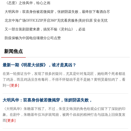
《态度》之徐凤华，绘心之画
大明风华：双喜身份被若微揭穿，张妍阴谋失败，最终饮下毒酒自尽
北京中海广场OFFICEZIP开启360°无忧看房服务|美好归原 安全无忧
又一部古装剧甜蜜来袭，搞笑不输《灵剑山》，必追
防疫保畅为中国电信壤塘分公司点赞
新闻焦点
最新一期《明星大侦探》，谁才是真凶？
在第一轮搜证当中，发现了很多的疑问，尤其是针对鬼花匠，她给两个死者都送
了鸡汤，而且鸡汤没含有毒药，不得不怀疑凶手是不是她？黄明昊最怕鸡了，看
到一
[更多]
大明风华：双喜身份被若微揭穿，张妍阴谋失败，
《大明风华》朱瞻基下线了。不过，朱亚文饰演的角色给观众们留下了深刻的印
象。在剧中，朱瞻基年仅36岁就驾崩，被两个叔叔的精神打击与战场上旧病复发
而
[更多]