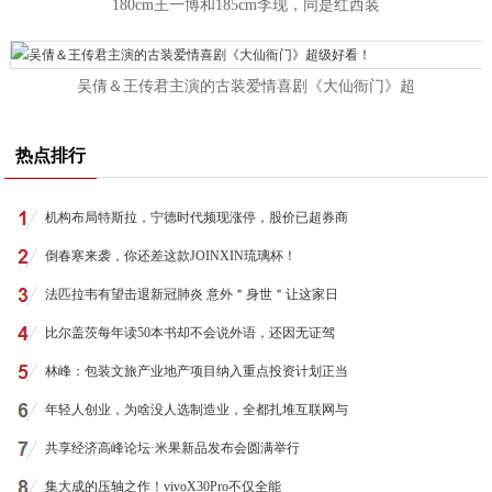
180cm王一博和185cm李现，同是红西装
吴倩＆王传君主演的古装爱情喜剧《大仙衙门》超
热点排行
机构布局特斯拉，宁德时代频现涨停，股价已超券商
倒春寒来袭，你还差这款JOINXIN琉璃杯！
法匹拉韦有望击退新冠肺炎 意外＂身世＂让这家日
比尔盖茨每年读50本书却不会说外语，还因无证驾
林峰：包装文旅产业地产项目纳入重点投资计划正当
年轻人创业，为啥没人选制造业，全都扎堆互联网与
共享经济高峰论坛·米果新品发布会圆满举行
集大成的压轴之作！vivoX30Pro不仅全能