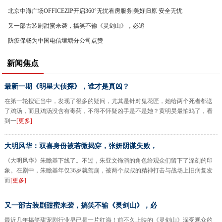
北京中海广场OFFICEZIP开启360°无忧看房服务|美好归原 安全无忧
又一部古装剧甜蜜来袭，搞笑不输《灵剑山》，必追
防疫保畅为中国电信壤塘分公司点赞
新闻焦点
最新一期《明星大侦探》，谁才是真凶？
在第一轮搜证当中，发现了很多的疑问，尤其是针对鬼花匠，她给两个死者都送
了鸡汤，而且鸡汤没含有毒药，不得不怀疑凶手是不是她？黄明昊最怕鸡了，看
到一
[更多]
大明风华：双喜身份被若微揭穿，张妍阴谋失败，
《大明风华》朱瞻基下线了。不过，朱亚文饰演的角色给观众们留下了深刻的印
象。在剧中，朱瞻基年仅36岁就驾崩，被两个叔叔的精神打击与战场上旧病复发
而
[更多]
又一部古装剧甜蜜来袭，搞笑不输《灵剑山》，必
最近几年搞笑甜宠剧行业早已是一片红海！前不久上映的《灵剑山》深受观众的