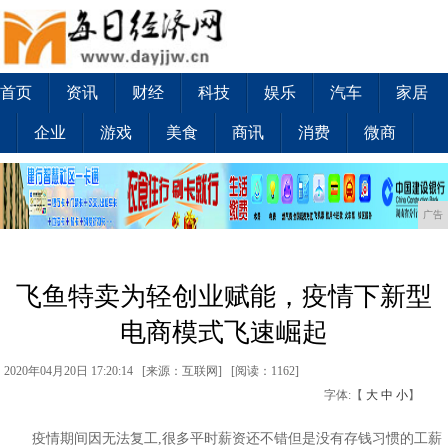
首页
资讯
财经
科技
娱乐
汽车
家居
企业
游戏
美食
商讯
消费
微商
广告
飞鱼特卖为轻创业赋能，疫情下新型
电商模式飞速崛起
2020年04月20日 17:20:14 [来源：互联网] [
阅读：1162
]
字体:【
大
中
小
】
疫情期间因无法复工,很多平时薪资还不错但是没有存钱习惯的工薪