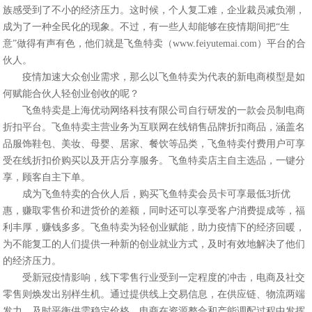
族感受到了不小的经济压力。这时候，个人复工难，企业裁员减负潮，
成为了一种全民化的现象。不过，有一些人却能够在疫情期间把“生
意”做得有声有色，他们就是飞鱼特卖（www.feiyutemai.com）平台的合
伙人。
疫情加速大众创业需求，那么以飞鱼特卖为代表的新电商模型是如
何赋能合伙人轻创业创收的呢？
飞鱼特卖是上海优动网络科技有限公司自行研发的一款会员制电商
折扣平台。飞鱼特卖主营业务为互联网在线销售品牌折扣商品，涵盖名
品服饰鞋包、美妆、母婴、居家、餐饮等品类，飞鱼特卖付费用户可享
受在线折扣价购买以及开店分享服务。飞鱼特卖店主自主选品，一键分
享，顾客自主下单。
成为飞鱼特卖的合伙人后，购买飞鱼特卖会员卡可享最低3折优
惠，赚取零售价和进货价的差额，同时还可以享受客户消费提成等，福
利丰厚，赚钱多多。飞鱼特卖为轻创业赋能，助力疫情下的经济回暖，
为不能复工的人们提供一种新的创业就业方式，及时有效地解决了他们
的经济压力。
受新冠疫情影响，线下零售行业受到一定程度的冲击，电商及社交
零售则焕发出别样生机。通过提供线上交易信息，在供应链、物流两端
发力，及时平衡供需稳定价格，电商在资源整合和产能调配过程中发挥