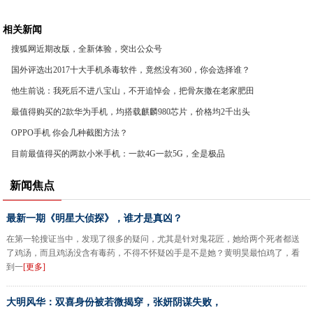
相关新闻
搜狐网近期改版，全新体验，突出公众号
国外评选出2017十大手机杀毒软件，竟然没有360，你会选择谁？
他生前说：我死后不进八宝山，不开追悼会，把骨灰撒在老家肥田
最值得购买的2款华为手机，均搭载麒麟980芯片，价格均2千出头
OPPO手机 你会几种截图方法？
目前最值得买的两款小米手机：一款4G一款5G，全是极品
新闻焦点
最新一期《明星大侦探》，谁才是真凶？
在第一轮搜证当中，发现了很多的疑问，尤其是针对鬼花匠，她给两个死者都送
了鸡汤，而且鸡汤没含有毒药，不得不怀疑凶手是不是她？黄明昊最怕鸡了，看
到一
[更多]
大明风华：双喜身份被若微揭穿，张妍阴谋失败，