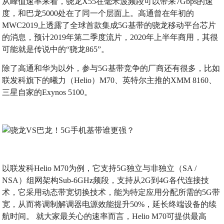
从峰值速率来看，骁龙X55在毫米波频段可以带来7Gbps的速
度，和巴龙5000处在了同一个层面上。高通曾在年初的
MWC2019上透露了全球首款集成5G基带的骁龙移动平台芯片
的消息，预计2019年第二季度流片，2020年上半年商用，其很
可能就是传说中的“骁龙865”。
除了高通和华为以外，参与5G基带竞争的厂商还有很多，比如
联发科旗下的曦力（Helio）M70、英特尔主推的XMM 8160、
三星自家的Exynos 5100。
以联发科Helio M70为例，它支持5G独立与非独立（SA /
NSA）组网架构Sub-6GHz频段，支持从2G到4G各代连接技
术，它采用动态带宽切换技术，能为特定应用分配所需的5G带
宽，从而将调制解调器电源效能提升50%，延长终端设备的续
航时间。 就大家最关心的速率而言，Helio M70可提供最高