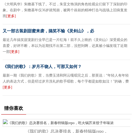
《大明风华》朱瞻基下线了。不过，朱亚文饰演的角色给观众们留下了深刻的印
象。在剧中，朱瞻基年仅36岁就驾崩，被两个叔叔的精神打击与战场上旧病复发
而
[更多]
又一部古装剧甜蜜来袭，搞笑不输《灵剑山》，必
最近几年搞笑甜宠剧行业早已是一片红海！前不久上映的《灵剑山》深受观众的
喜爱，好评不断，本以为近期找不出第二部，没想到啊，还真被小编发现了近期
一部
[更多]
《我们的歌》：岁月不饶人，可那又如何？
最新一期《我们的歌》里，当费玉清和阿云嘎唱完之后，那英说：“年轻人有年轻
人的表达方式，但是经过岁月洗礼的歌手唱歌，每个字都是如歌如泣！”的确，费
[更多]
猜你喜欢
《我们的歌》总决赛排名，新春特辑版repo，