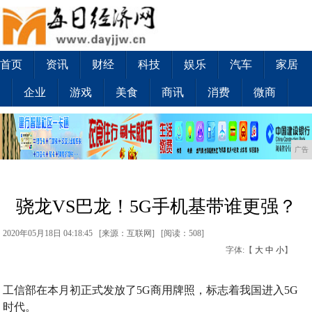
首页
资讯
财经
科技
娱乐
汽车
家居
企业
游戏
美食
商讯
消费
微商
广告
骁龙VS巴龙！5G手机基带谁更强？
2020年05月18日 04:18:45 [来源：互联网] [
阅读：508
]
字体:【
大
中
小
】
工信部在本月初正式发放了5G商用牌照，标志着我国进入5G
时代。